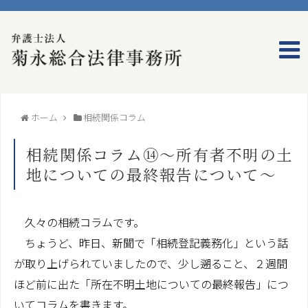
ホーム
事務所のご案内
ホーム
相続関係コラム
弁護士プロフィール
相続関係コラム⑭～所有者不明の土
事務所概要
地についての最終報告について～
アクセス
久々の相続コラムです。
業務のご案内
ちょうど、昨日、新聞で「相続登記義務化」という話
が取り上げられていましたので、少し遡ること、２週間
家族信託（民事信託）
ほど前に出た「所在不明土地についての最終報告」につ
コンプライアンス（法令等遵守）
いてコラムを書きます。