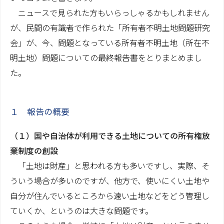
ニュースで見られた方もいらっしゃるかもしれません
費用のご案内
が、民間の有識者で作られた「所有者不明土地問題研究
会」が、今、問題となっている所有者不明土地（所在不
コラム
明土地）問題についての最終報告書をとりまとめまし
家族信託コラム
た。
相続関係コラム
コンプライアンス
１ 報告の概要
お問い合わせ
（１）国や自治体が利用できる土地についての所有権放
棄制度の創設
「土地は財産」と思われる方も多いですし、実際、そ
ういう場合が多いのですが、他方で、使いにくい土地や
自分が住んでいるところから遠い土地などをどう管理し
ていくか、というのは大きな問題です。