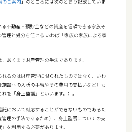
務のご案内
」のところには次のとおり記載していま
費用のご案内
コラム
いる不動産・預貯金などの資産を信頼できる家族そ
の管理と処分を任せる いわば「家族の家族による家
家族信託コラム
相続関係コラム
、あくまで財産管理の手法であります。
コンプライアンス
れるのは財産管理に限られたものではなく、いわ
お問い合わせ
祉施設への入所の手続やその費用の支払いなど）も
これを「
身上監護
」といいます。）。
託において対応することができないものであるた
産管理の手法であるため）、身上監護についての支
度
」を利用する必要があります。