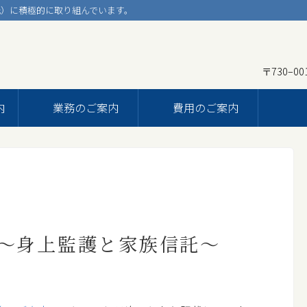
）に積極的に取り組んでいます。
〒730–0
ホーム
内
業務のご案内
費用のご案内
事務所のご案内
弁護士プロフィール
事務所概要
アクセス
業務のご案内
～身上監護と家族信託～
家族信託（民事信託）
コンプライアンス（法令等遵守）