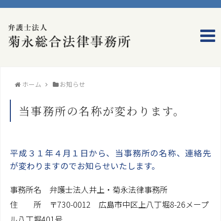
ホーム
事務所のご案内
ホーム
お知らせ
弁護士プロフィール
当事務所の名称が変わります。
事務所概要
アクセス
平成３１年４月１日から、当事務所の名称、連絡先
が変わりますのでお知らせいたします。
業務のご案内
事務所名 弁護士法人井上・菊永法律事務所
家族信託（民事信託）
住 所 〒730-0012 広島市中区上八丁堀8-26メープ
コンプライアンス（法令等遵守）
ル八丁堀401号