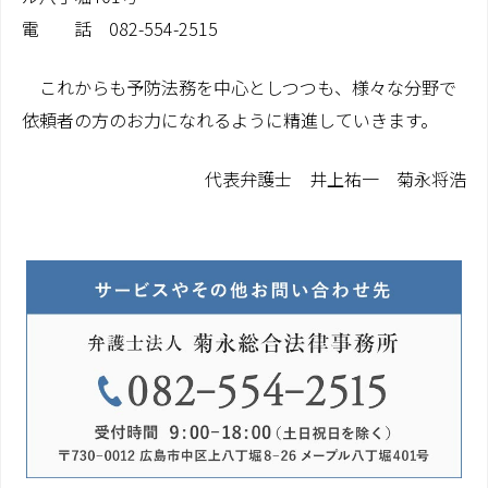
電 話 082-554-2515
費用のご案内
これからも予防法務を中心としつつも、様々な分野で
コラム
依頼者の方のお力になれるように精進していきます。
家族信託コラム
代表弁護士 井上祐一 菊永将浩
相続関係コラム
コンプライアンス
お問い合わせ