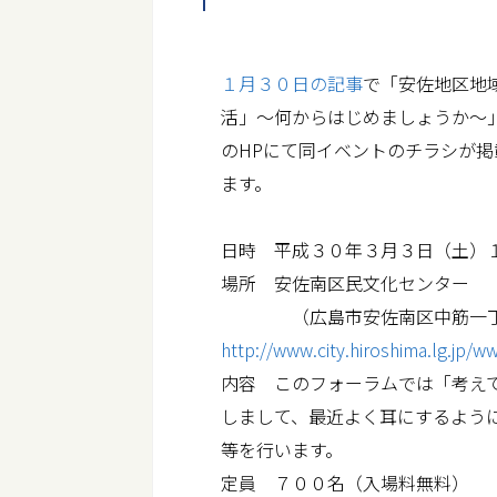
１月３０日の記事
で「安佐地区地
活」～何からはじめましょうか～
のHPにて同イベントのチラシが
ます。
日時 平成３０年３月３日（土）
場所 安佐南区民文化センター
（広島市安佐南区中筋一丁目
http://www.city.hiroshima.lg.jp
内容 このフォーラムでは「考え
しまして、最近よく耳にするよう
等を行います。
定員 ７００名（入場料無料）