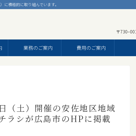
）に積極的に取り組んでいます。
〒730–0
ホーム
内
業務のご案内
費用のご案内
事務所のご案内
弁護士プロフィール
事務所概要
アクセス
業務のご案内
日（土）開催の安佐地区地域
チラシが広島市のHPに掲載
家族信託（民事信託）
コンプライアンス（法令等遵守）