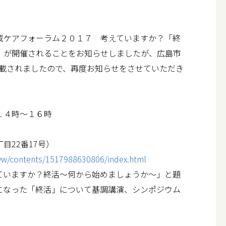
費用のご案内
域ケアフォーラム２０１７ 考えていますか？「終
コラム
」が開催されることをお知らせしましたが、広島市
家族信託コラム
掲載されましたので、再度お知らせをさせていただき
相続関係コラム
コンプライアンス
１４時～１６時
お問い合わせ
22番17号）
/www/contents/1517988630806/index.html
ていますか？終活～何から始めましょうか～」と題
になった「終活」について基調講演、シンポジウム