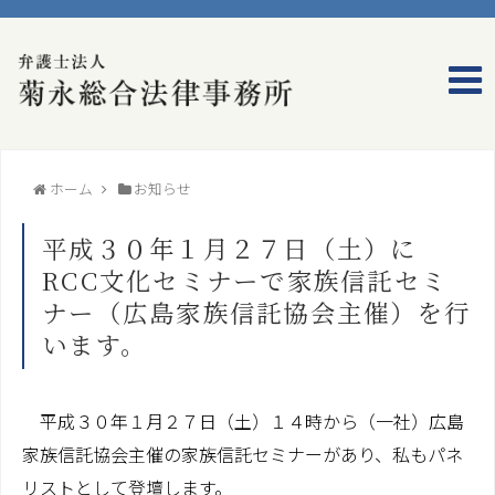
ホーム
事務所のご案内
ホーム
お知らせ
弁護士プロフィール
平成３０年１月２７日（土）に
事務所概要
RCC文化セミナーで家族信託セミ
ナー（広島家族信託協会主催）を行
アクセス
います。
業務のご案内
平成３０年１月２７日（土）１４時から（一社）広島
家族信託（民事信託）
家族信託協会主催の家族信託セミナーがあり、私もパネ
コンプライアンス（法令等遵守）
リストとして登壇します。