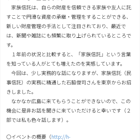
家族信託は、自らの財産を信頼できる家族や友人に託
費用のご案内
すことで円滑な資産の承継・管理をすることができる、
新しい財産管理の手法として注目されており、最近で
コラム
は、新聞や雑誌にも頻繁に取り上げられているところで
家族信託コラム
す。
相続関係コラム
１年前の状況と比較すると、「家族信託」という言葉
を知っている人がとても増えたのを実感しています。
コンプライアンス
今回は、少し実務的な話になりますが、家族信託（民
事信託）の実務に精通した石脇俊司さんを東京からお招
お問い合わせ
きしました。
なかなか広島に来てもらうことができないので、この
機会に是非お話を聞きに来ていただけると幸いです（２
部では私も色々話します）。
〇イベントの概要（
http://h-